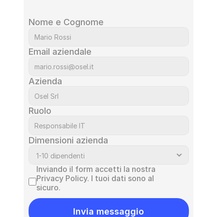
Nome e Cognome
Email aziendale
Azienda
Verifica il tuo livello di AI Readiness
Ruolo
Dimensioni azienda
Inviando il form accetti la nostra 
Cookie Settings
Privacy Policy. I tuoi dati sono al 
sicuro.
Invia messaggio